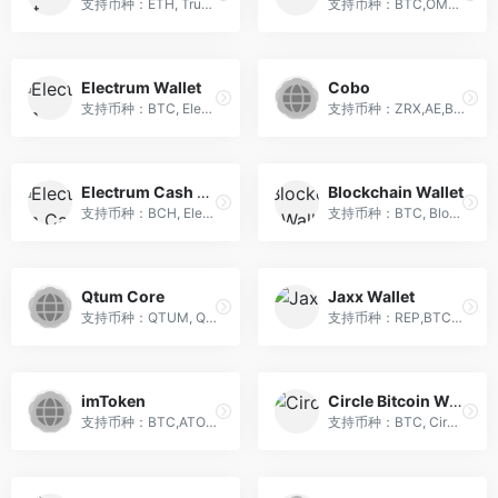
支持币种：ETH, Trust Wallet...
支持币种：BTC,OMNI, OmniWal...
Electrum Wallet
Cobo
支持币种：BTC, Electrum Wal...
支持币种：ZRX,AE,BNB,BTC,BC...
Electrum Cash Wallet
Blockchain Wallet
支持币种：BCH, Electron Cas...
支持币种：BTC, Blockchain是...
Qtum Core
Jaxx Wallet
支持币种：QTUM, Qtum Core钱...
支持币种：REP,BTC,DASH,ETH,...
imToken
Circle Bitcoin Wallet
支持币种：BTC,ATOM,EOS,ETH,...
支持币种：BTC, Circle Bitco...