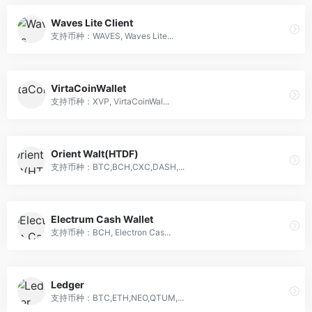
Waves Lite Client
支持币种：WAVES, Waves Lite...
VirtaCoinWallet
支持币种：XVP, VirtaCoinWal...
Orient Walt(HTDF)
支持币种：BTC,BCH,CXC,DASH,...
Electrum Cash Wallet
支持币种：BCH, Electron Cas...
Ledger
支持币种：BTC,ETH,NEO,QTUM,...