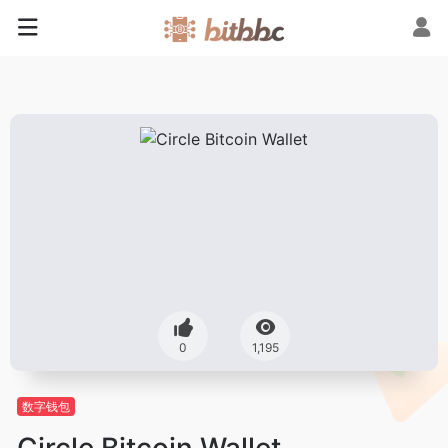
0
1,195
数字钱包
Circle Bitcoin Wallet