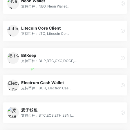
Neon Wallet
支持币种：NEO, Neon Wallet...
Litecoin Core Client
支持币种：LTC, Litecoin Cor...
BitKeep
支持币种：BHP,BTC,CXC,DOGE,...
Electrum Cash Wallet
支持币种：BCH, Electron Cas...
麦子钱包
支持币种：BTC,EOS,ETH,ESN,I...