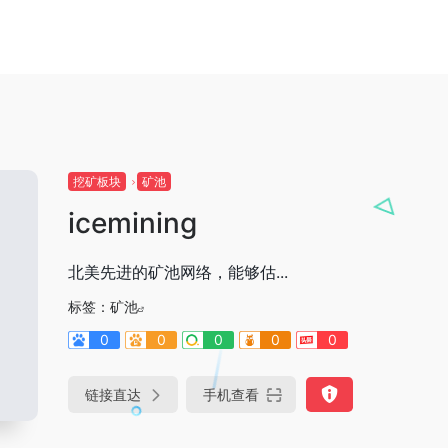
挖矿板块
矿池
icemining
北美先进的矿池网络，能够估...
标签：
矿池
0
0
0
0
0
链接直达
手机查看