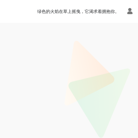
绿色的火焰在草上摇曳，它渴求着拥抱你。