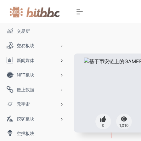
交易所
交易板块
新闻媒体
NFT板块
链上数据
元宇宙
挖矿板块
0
1,010
空投板块