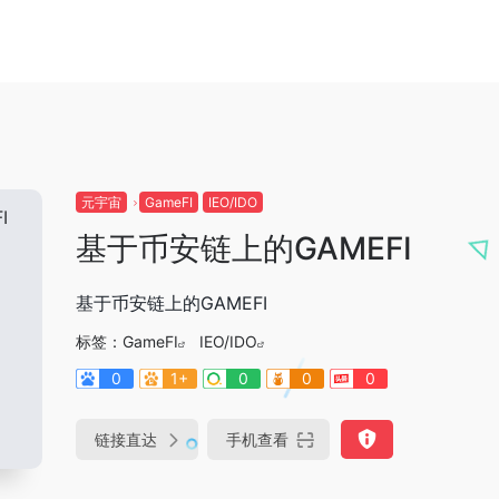
元宇宙
GameFI
IEO/IDO
基于币安链上的GAMEFI
基于币安链上的GAMEFI
标签：
GameFI
IEO/IDO
0
1+
0
0
0
链接直达
手机查看