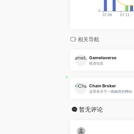
相关导航
Gametaverse
链游信息
Chain Broker
这里有关于一级融资的网站，.
暂无评论