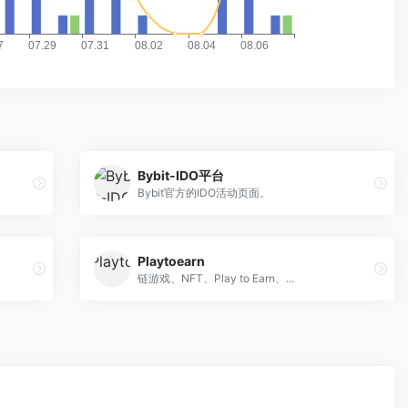
Bybit-IDO平台
Bybit官方的IDO活动页面。
Playtoearn
链游戏、NFT、Play to Earn、...