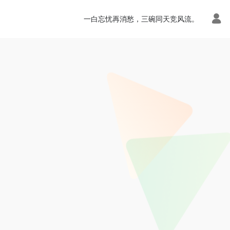
一白忘忧再消愁，三碗同天竞风流。