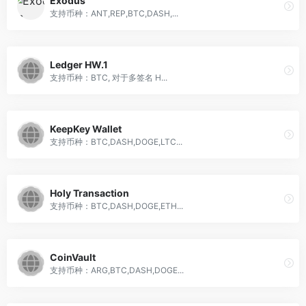
Exodus
支持币种：ANT,REP,BTC,DASH,...
Ledger HW.1
支持币种：BTC, 对于多签名 H...
KeepKey Wallet
支持币种：BTC,DASH,DOGE,LTC...
Holy Transaction
支持币种：BTC,DASH,DOGE,ETH...
CoinVault
支持币种：ARG,BTC,DASH,DOGE...