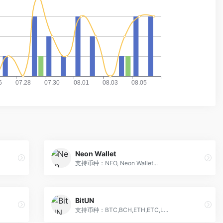
Neon Wallet
支持币种：NEO, Neon Wallet...
BitUN
支持币种：BTC,BCH,ETH,ETC,L...