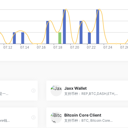
Jaxx Wallet
一...
支持币种：REP,BTC,DASH,ETH,...
Bitcoin Core Client
e钱...
支持币种：BTC, Bitcoin Core...