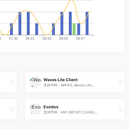
Waves Lite Client
支持币种：WAVES, Waves Lite...
Exodus
支持币种：ANT,REP,BTC,DASH,...