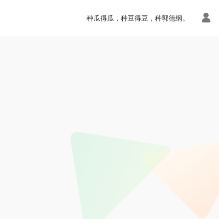
种瓜得瓜，种豆得豆，种郭德纲。