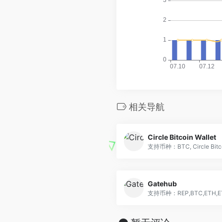
相关导航
Circle Bitcoin Wallet
支持币种：BTC, Circle Bitco
Gatehub
支持币种：REP,BTC,ETH,ETC