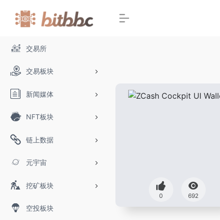
交易所
交易板块
新闻媒体
NFT板块
链上数据
元宇宙
挖矿板块
0
692
空投板块