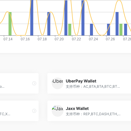
UberPay Wallet
...
支持币种：AC,BTA,BTA,BTC,BT...
Jaxx Wallet
,X...
支持币种：REP,BTC,DASH,ETH,...