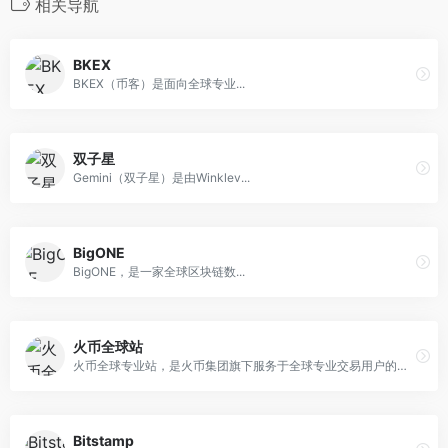
相关导航
BKEX
BKEX（币客）是面向全球专业...
双子星
Gemini（双子星）是由Winklev...
BigONE
BigONE，是一家全球区块链数...
火币全球站
火币全球专业站，是火币集团旗下服务于全球专业交易用户的创新数字资产国际站，致力于发现优质的创新数字资产投资机会，目前提供四十多种数字资产品类的交易及投资服务，总部位于新加坡，由火币全球专业站团队负责运营。火币集团是一家具有全球竞争力与影响力的数字资产综合服务商，为超过130个国家百万级用户提供优质服务。在新加坡、香港、韩国、日本等多个国家和地区均有独立的交易业务和运营中心。在技术平台、产品支线、安全风控体系、运营及客户服务体系等方面，火币集团在全球均处于领先地位。
Bitstamp