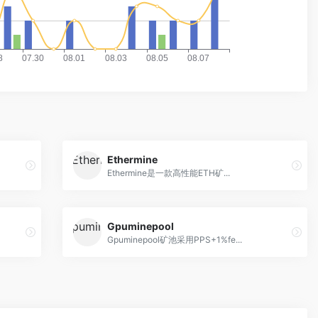
Ethermine
Ethermine是一款高性能ETH矿...
Gpuminepool
Gpuminepool矿池采用PPS+1%fe...