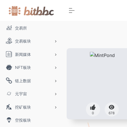
交易所
交易板块
新闻媒体
NFT板块
链上数据
元宇宙
挖矿板块
0
678
空投板块