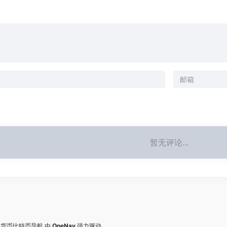
暂无评论...
数字货币比特币导航
由
OneNav
强力驱动