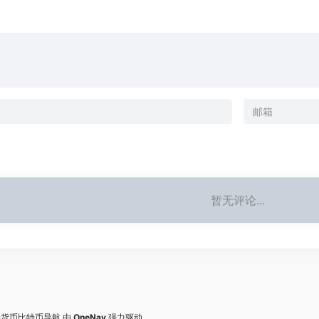
暂无评论...
数字货币比特币导航
由
OneNav
强力驱动