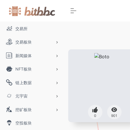
交易所
交易板块
新闻媒体
NFT板块
链上数据
元宇宙
挖矿板块
0
901
空投板块