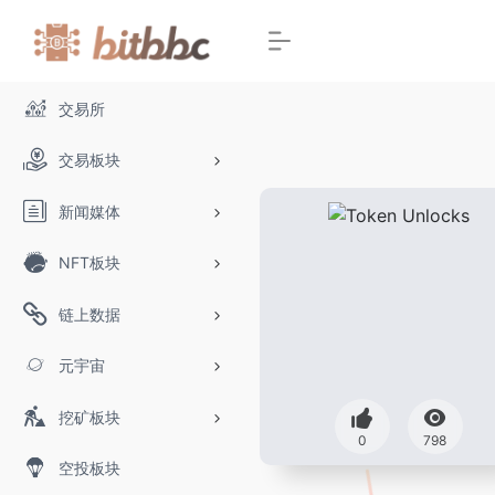
交易所
交易板块
新闻媒体
NFT板块
链上数据
元宇宙
挖矿板块
0
798
空投板块