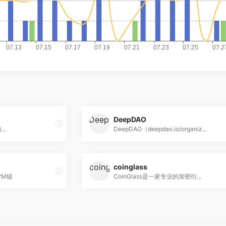
DeepDAO
..
DeepDAO（deepdao.io/organiz...
coinglass
VM链
CoinGlass是一家专业的加密衍...