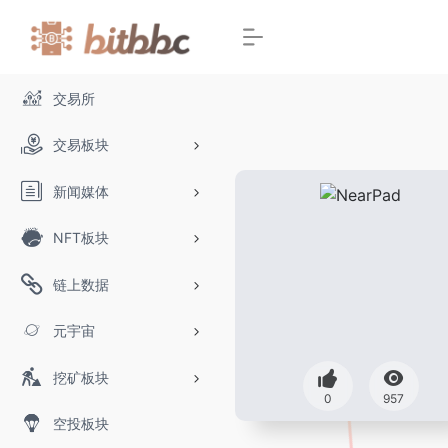
交易所
交易板块
新闻媒体
NFT板块
链上数据
元宇宙
挖矿板块
0
957
空投板块