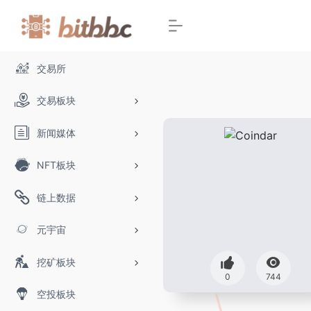
交易所
交易板块
新闻媒体
NFT板块
链上数据
元宇宙
挖矿板块
0
744
空投板块