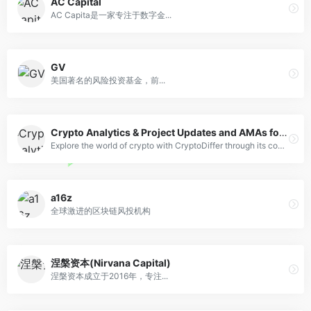
AC Capital
AC Capita是一家专注于数字金...
GV
美国著名的风险投资基金，前...
Crypto Analytics & Project Updates and AMAs for Expert Insights
Explore the world of crypto with CryptoDiffer through its comprehensive analytics, in-depth project reviews, and engaging AMAs!
a16z
全球激进的区块链风投机构
涅槃资本(Nirvana Capital)
涅槃资本成立于2016年，专注...