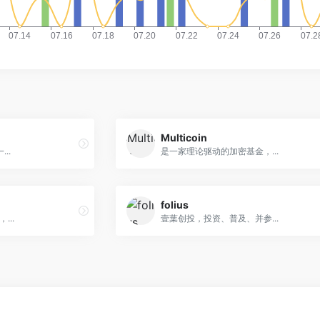
Multicoin
..
是一家理论驱动的加密基金，...
folius
...
​壹葉创投，投资、普及、并参...