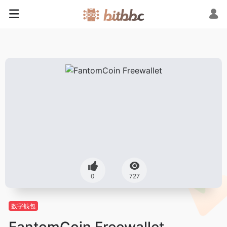
0
727
数字钱包
FantomCoin Freewallet