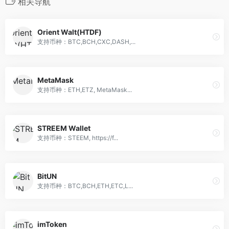
相关导航
Orient Walt(HTDF)
支持币种：BTC,BCH,CXC,DASH,...
MetaMask
支持币种：ETH,ETZ, MetaMask...
STREEM Wallet
支持币种：STEEM, https://f...
BitUN
支持币种：BTC,BCH,ETH,ETC,L...
imToken