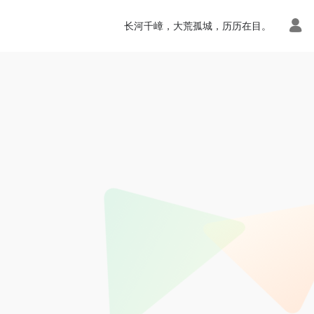
长河千嶂，大荒孤城，历历在目。