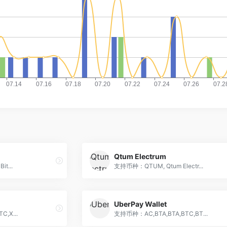
Qtum Electrum
t...
支持币种：QTUM, Qtum Electr...
UberPay Wallet
,X...
支持币种：AC,BTA,BTA,BTC,BT...