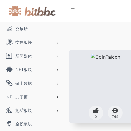
交易所
交易板块
新闻媒体
NFT板块
链上数据
元宇宙
挖矿板块
0
744
空投板块