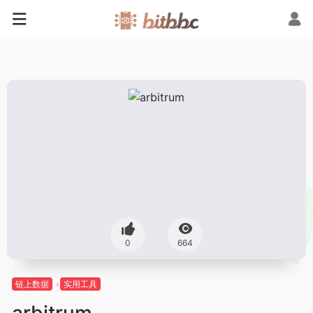
0
664
链上数据
实用工具
arbitrum