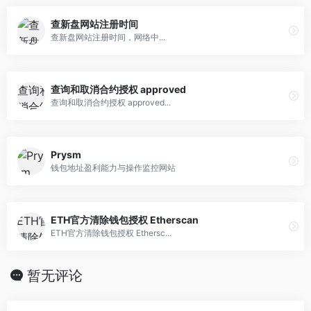
查新盘网站注册时间
查新盘网站注册时间，网络中...
查询和取消合约授权 approved
查询和取消合约授权 approved...
Prysm
钱包地址盈利能力与操作监控网站
ETH官方清除钱包授权 Etherscan
ETH官方清除钱包授权 Ethersc...
暂无评论