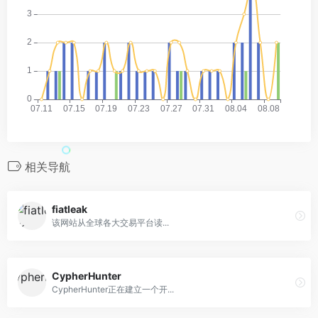
相关导航
fiatleak
该网站从全球各大交易平台读...
CypherHunter
CypherHunter正在建立一个开...