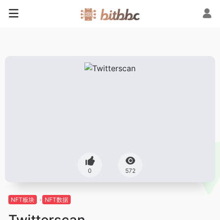
0
572
NFT板块
NFT数据
Twitterscan