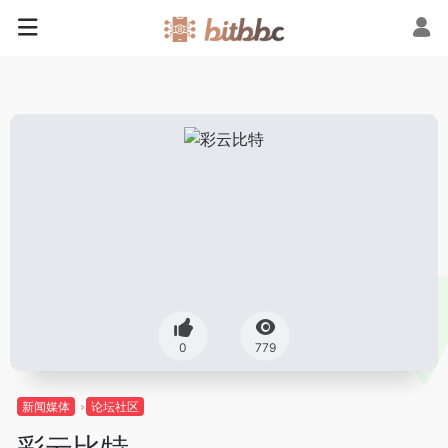
0
779
新闻媒体
论坛社区
彩云比特