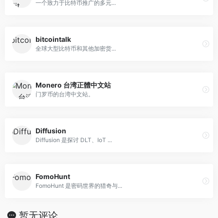
一个致力于比特币推广的多元...
bitcointalk
全球大型比特币和其他加密货...
Monero 台湾正體中文站
门罗币的台湾中文站。
Diffusion
Diffusion 是探讨 DLT、IoT ...
FomoHunt
FomoHunt 是密码世界的猎奇与...
暂无评论