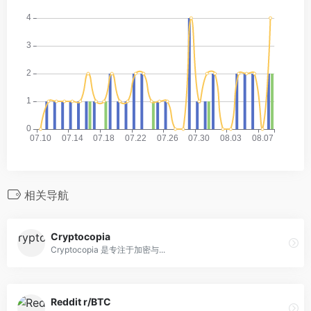
相关导航
Cryptocopia
Cryptocopia 是专注于加密与...
Reddit r/BTC