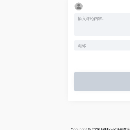
Copyright © 2026
bitbbc-区块链