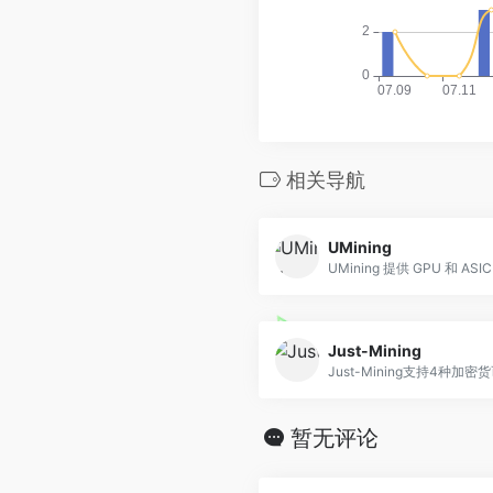
相关导航
UMining
UMining 提供 GPU 和 ASIC 
Just-Mining
Just-Mining支持4种加密货币
暂无评论