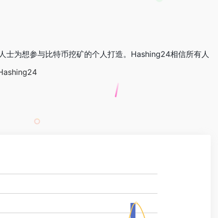
业人士为想参与比特币挖矿的个人打造。Hashing24相信所有人