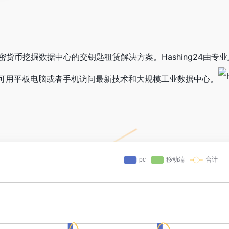
的加密货币挖掘数据中心的交钥匙租赁解决方案。Hashing24由专
可用平板电脑或者手机访问最新技术和大规模工业数据中心。