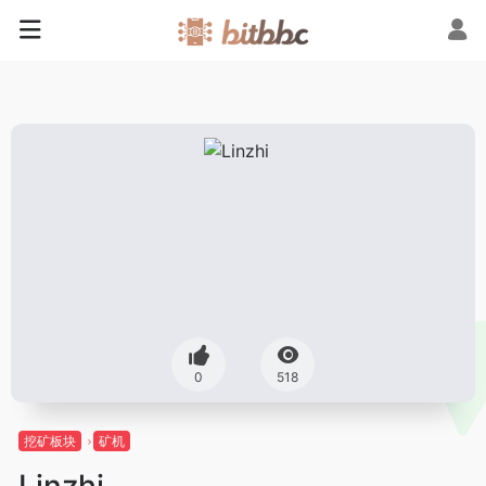
0
518
挖矿板块
矿机
Linzhi