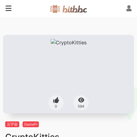
0
594
元宇宙
GameFI
CryptoKitties