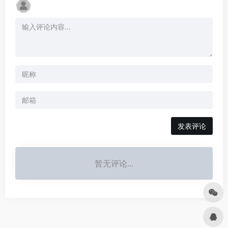
发表评论
暂无评论...