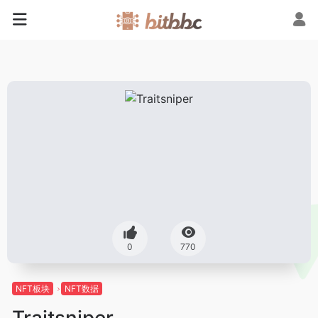
0
770
NFT板块
NFT数据
Traitsniper