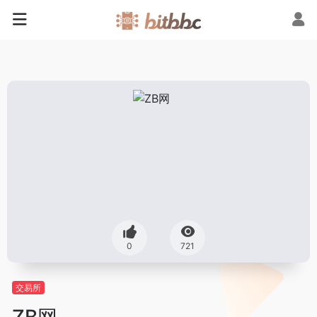
0
721
交易所
ZB网