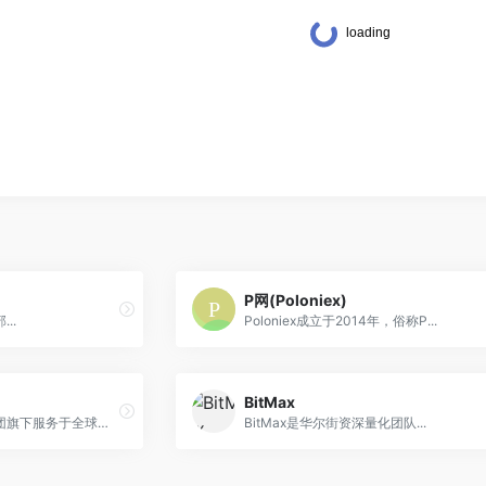
P网(Poloniex)
..
Poloniex成立于2014年，俗称P...
BitMax
火币全球专业站，是火币集团旗下服务于全球专业交易用户的创新数字资产国际站，致力于发现优质的创新数字资产投资机会，目前提供四十多种数字资产品类的交易及投资服务，总部位于新加坡，由火币全球专业站团队负责运营。火币集团是一家具有全球竞争力与影响力的数字资产综合服务商，为超过130个国家百万级用户提供优质服务。在新加坡、香港、韩国、日本等多个国家和地区均有独立的交易业务和运营中心。在技术平台、产品支线、安全风控体系、运营及客户服务体系等方面，火币集团在全球均处于领先地位。
BitMax是华尔街资深量化团队...